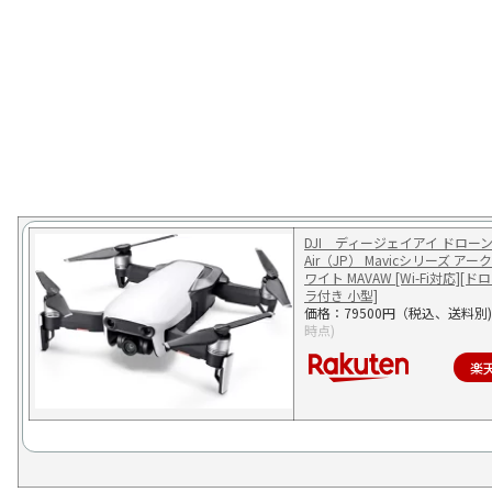
DJI ディージェイアイ ドローン M
Air（JP） Mavicシリーズ ア
ワイト MAVAW [Wi-Fi対応][
ラ付き 小型]
価格：79500円（税込、送料別)
時点)
楽