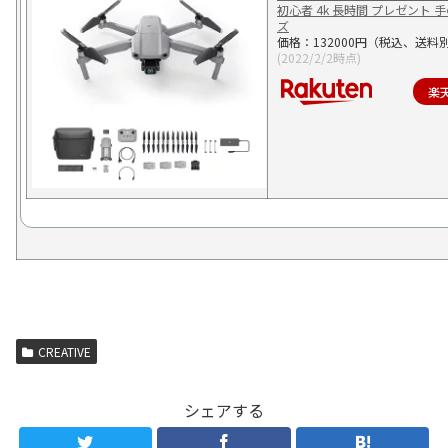
初心者 4k 長時間 プレゼント 
ズ
価格：132000円（税込、送料別
(2022/2/2時点)
楽
CREATIVE
シェアする