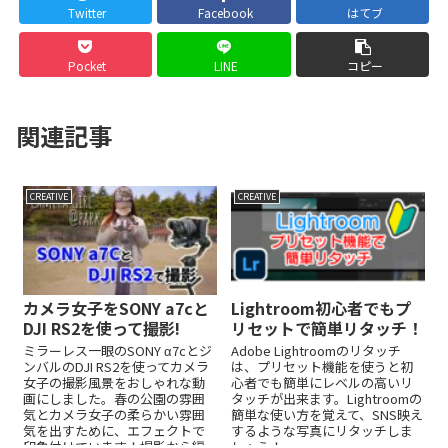
Twitter
Facebook
はてブ
Pocket
LINE
コピー
関連記事
CREATIVE
CREATIVE
カメラ女子をSONY a7cと
Lightroom初心者でもプ
DJI RS2を使って撮影!
リセットで簡単リタッチ！
ミラーレス一眼のSONY α7cとジ
Adobe Lightroomのリタッチ
ンバルのDJI RS2を使ってカメラ
は、プリセット機能を使うと初
女子の撮影風景をおしゃれな動
心者でも簡単にレベルの高いリ
画にしました。春の公園の雰囲
タッチが出来ます。Lightroomの
気とカメラ女子の柔らかい雰囲
簡単な使い方を覚えて、SNS映え
気を出すために、エフェクトで
するような写真にリタッチしま
印象付けています！撮影から編
しょう！