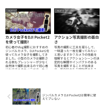
集までの流れを解説しています
ので是非ご覧ください！
CREATIVE
CREATIVE
カメラ女子をDJI Pocket2
アクション写真撮影の面白
を使って撮影!
さ
初心者のVlog撮影におすすめの
写真の撮影に工夫を凝らして、
ジンバルカメラ、DJI Pocket2を
一味違った一枚を撮ってみたい
使ってカメラ女子を撮影してき
と思いますか？カメラの性能を
ました。小型のカメラは撮影さ
理解するとアクションシーンの決
れる側もプレッシャーが少なく
定的な瞬間やインパクトのある
自然体で撮影出来るので初心者
写真を撮影することが出来ま
におすすめのカメラです。カメ
す。面白味のある躍動感のある
ラ女子をレトロ風に編集したの
写真撮影の方法を教えます！
で是非ご覧ください。
ジンバルカメラ DJI Pocket2は簡単に使
えてブレない